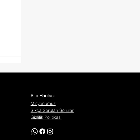
Site Haritası
Misyonumuz
Sıkça Sorulan Sorular
Gizlilik Politikası
ler: