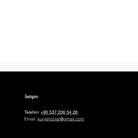
İletişim
Tel
efon:
+90 537 206 54 28
Email:
kuryenizvar@gmail.com
iz Var
Kurye Hizmetinde Farklı Seçenek
Normal, Ekspres ve VIP Kurye