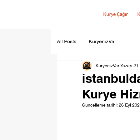
Kurye Çağır
K
All Posts
KuryenizVar
KuryenizVar Yazarı
21
istanbulda
Kurye Hiz
Güncelleme tarihi:
26 Eyl 20