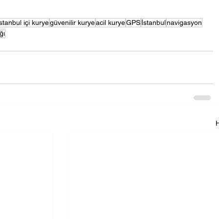
stanbul içi kurye
güvenilir kurye
acil kurye
GPS
İstanbul
navigasyon
ığı
H