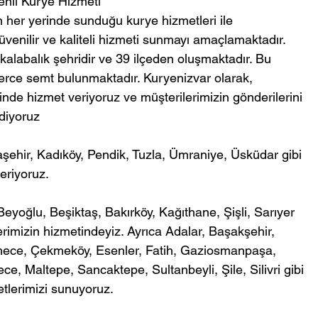
enli Kurye Hizmeti
n her yerinde sunduğu kurye hizmetleri ile 
güvenilir ve kaliteli hizmeti sunmayı amaçlamaktadır. 
 kalabalık şehridir ve 39 ilçeden oluşmaktadır. Bu 
lerce semt bulunmaktadır. Kuryenizvar olarak, 
inde hizmet veriyoruz ve müşterilerimizin gönderilerini 
ediyoruz
şehir, Kadıköy, Pendik, Tuzla, Ümraniye, Üsküdar gibi 
eriyoruz.
Beyoğlu, Beşiktaş, Bakırköy, Kağıthane, Şişli, Sarıyer 
erimizin hizmetindeyiz. Ayrıca Adalar, Başakşehir, 
ece, Çekmeköy, Esenler, Fatih, Gaziosmanpaşa, 
 Maltepe, Sancaktepe, Sultanbeyli, Şile, Silivri gibi 
tlerimizi sunuyoruz.