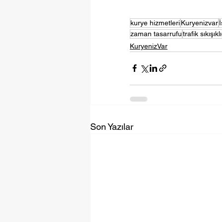
kurye hizmetleri
Kuryenizvar
İ
zaman tasarrufu
trafik sıkışıkl
KuryenizVar
Son Yazılar