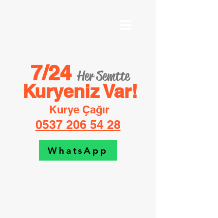
7/24
Her Semtte
Kur
yeniz Var!
Kurye Çağır
0537 206 54 28
WhatsApp