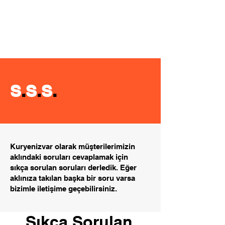
S
.
S
.
S
.
Kuryenizvar olarak müşterilerimizin
aklındaki soruları cevaplamak için
sıkça sorulan soruları derledik. Eğer
aklınıza takılan başka bir soru varsa
bizimle iletişime geçebilirsiniz.
Sıkça Sorulan