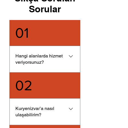
Sorular
01
Hangi alanlarda hizmet
veriyorsunuz?
Marmara Bölgesi için
02
Motorlu kurye,
arabalı kurye, uçak
kargo ve toplu
dağıtım hizmetleri
Kuryenizvar’a nasıl
sunuyoruz.
ulaşabilirim?