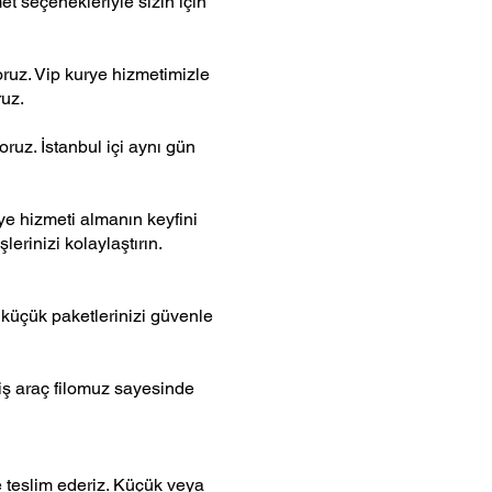
et seçenekleriyle sizin için
oruz. Vip kurye hizmetimizle
ruz.
oruz. İstanbul içi aynı gün
e hizmeti almanın keyfini
lerinizi kolaylaştırın.
 küçük paketlerinizi güvenle
niş araç filomuz sayesinde
e teslim ederiz. Küçük veya