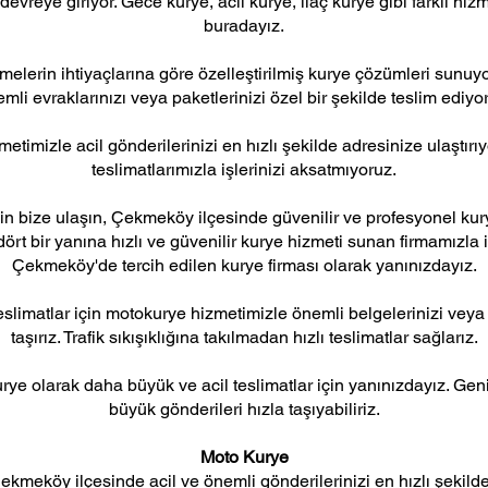
reye giriyor. Gece kurye, acil kurye, ilaç kurye gibi farklı hizm
buradayız.
elerin ihtiyaçlarına göre özelleştirilmiş kurye çözümleri sunuy
mli evraklarınızı veya paketlerinizi özel bir şekilde teslim ediyo
etimizle acil gönderilerinizi en hızlı şekilde adresinize ulaştırıy
teslimatlarımızla işlerinizi aksatmıyoruz.
n bize ulaşın, Çekmeköy ilçesinde güvenilir ve profesyonel kury
ört bir yanına hızlı ve güvenilir kurye hizmeti sunan firmamızla iş
Çekmeköy'de tercih edilen kurye firması olarak yanınızdayız.
eslimatlar için motokurye hizmetimizle önemli belgelerinizi veya
taşırız. Trafik sıkışıklığına takılmadan hızlı teslimatlar sağlarız.
rye olarak daha büyük ve acil teslimatlar için yanınızdayız. Ge
büyük gönderileri hızla taşıyabiliriz.
Moto Kurye
kmeköy ilçesinde acil ve önemli gönderilerinizi en hızlı şekild