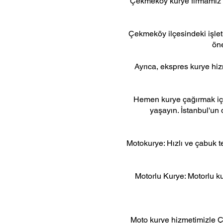
Çekmeköy kurye firmamız dev
Çekmeköy ilçesindeki işletm
öne
Ayrıca, ekspres kurye hizm
Hemen kurye çağırmak içi
yaşayın. İstanbul'un d
Motokurye: Hızlı ve çabuk t
Motorlu Kurye: Motorlu ku
Moto kurye hizmetimizle Çe