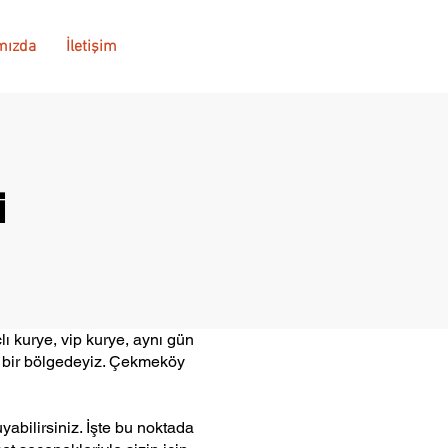
mızda
İletişim
i
ı kurye, vip kurye, aynı gün
n bir bölgedeyiz. Çekmeköy
bilirsiniz. İşte bu noktada