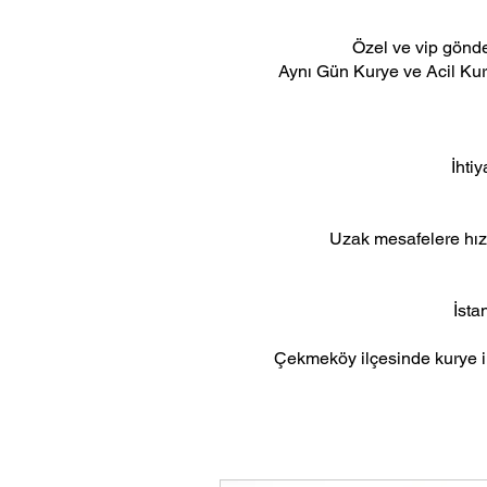
Özel ve vip gönder
Aynı Gün Kurye ve Acil Kurye
İhti
Uzak mesafelere hızl
İsta
Çekmeköy ilçesinde kurye iht