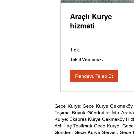
Araçlı Kurye
hizmeti
1 dk.
Teklif
Teklif Verilecek.
Verilecek.
Randevu Talep Et
Gece Kurye: Gece Kurye
Çekmekö
Taşıma Büyük Gönderiler İçin Arab
Kurye: Ekspres Kurye Çekmeköy Hızlı
Acil İlaç Teslimatı Gece Kurye, Gece
Gönderi, Gece Kurye Servisi, Gece 