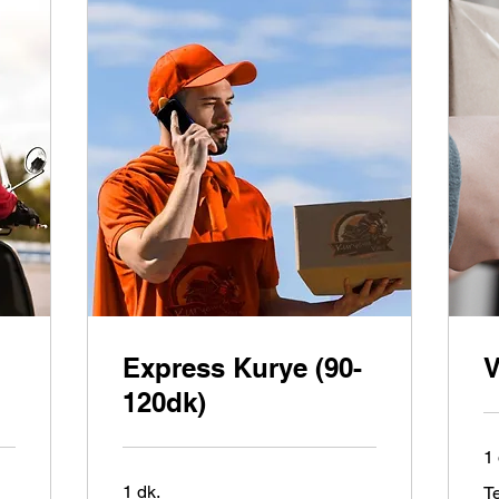
Express Kurye (90-
V
120dk)
1 
Tek
1 dk.
Te
Ver