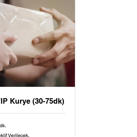
IP Kurye (30-75dk)
dk.
lif
klif Verilecek.
ilecek.