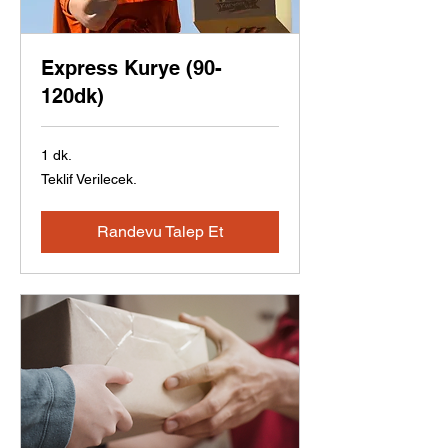
Express Kurye (90-
120dk)
1 dk.
Teklif
Teklif Verilecek.
Verilecek.
Randevu Talep Et