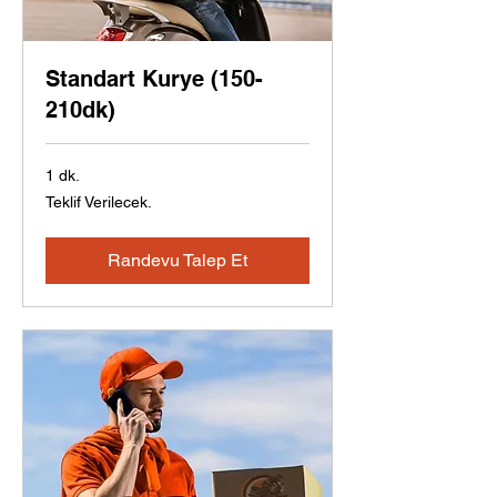
Standart Kurye (150-
210dk)
1 dk.
Teklif
Teklif Verilecek.
Verilecek.
Randevu Talep Et