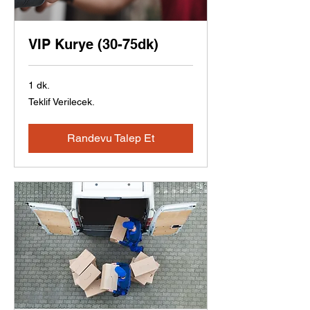
VIP Kurye (30-75dk)
1 dk.
Teklif
Teklif Verilecek.
Verilecek.
Randevu Talep Et