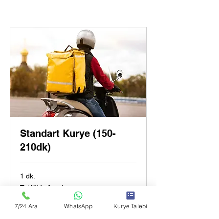
Standart Kurye (150-
210dk)
1 dk.
Teklif
Teklif Verilecek.
Verilecek.
7/24 Ara
WhatsApp
Kurye Talebi
Randevu Talep Et