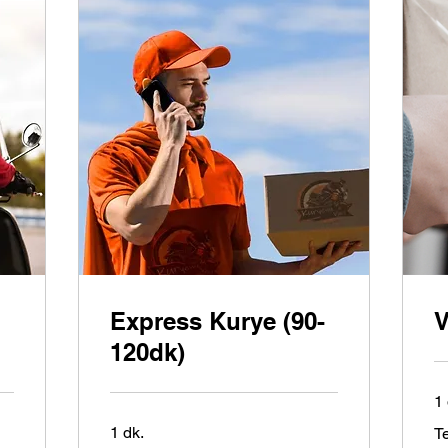
Express Kurye (90-
V
120dk)
1 
Tek
1 dk.
Te
Ver