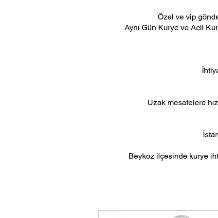
Özel ve vip gönder
Aynı Gün Kurye ve Acil Kurye
İhti
Uzak mesafelere hızl
İsta
Beykoz ilçesinde kurye ihti