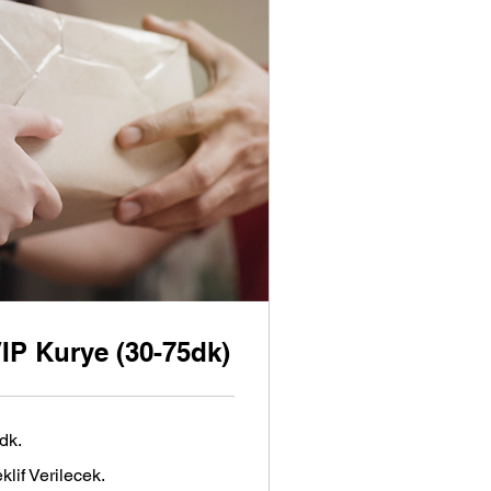
IP Kurye (30-75dk)
dk.
lif
klif Verilecek.
ilecek.