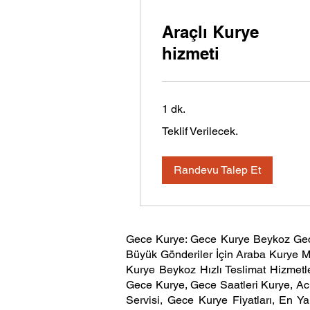
Araçlı Kurye
hizmeti
1 dk.
Teklif
Teklif Verilecek.
Verilecek.
Randevu Talep Et
Gece Kurye: Gece Kurye Beykoz Gec
Büyük Gönderiler İçin Araba Kurye M
Kurye Beykoz Hızlı Teslimat Hizmetle
Gece Kurye, Gece Saatleri Kurye, Aci
Servisi, Gece Kurye Fiyatları, En