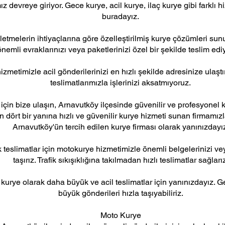
 devreye giriyor. Gece kurye, acil kurye, ilaç kurye gibi farklı h
buradayız.
letmelerin ihtiyaçlarına göre özelleştirilmiş kurye çözümleri su
önemli evraklarınızı veya paketlerinizi özel bir şekilde teslim edi
zmetimizle acil gönderilerinizi en hızlı şekilde adresinize ulaştır
teslimatlarımızla işlerinizi aksatmıyoruz.
in bize ulaşın, Arnavutköy ilçesinde güvenilir ve profesyonel k
n dört bir yanına hızlı ve güvenilir kurye hizmeti sunan firmamızla 
Arnavutköy'ün tercih edilen kurye firması olarak yanınızdayı
 teslimatlar için motokurye hizmetimizle önemli belgelerinizi ve
taşırız. Trafik sıkışıklığına takılmadan hızlı teslimatlar sağları
 kurye olarak daha büyük ve acil teslimatlar için yanınızdayız. 
büyük gönderileri hızla taşıyabiliriz.
Moto Kurye