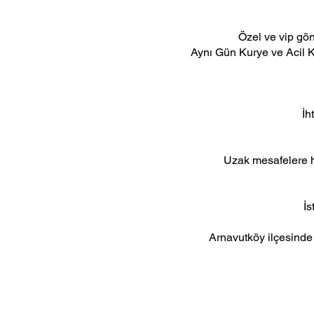
Özel ve vip gönd
Aynı Gün Kurye ve Acil Kur
İh
Uzak mesafelere hı
İs
Arnavutköy ilçesinde k