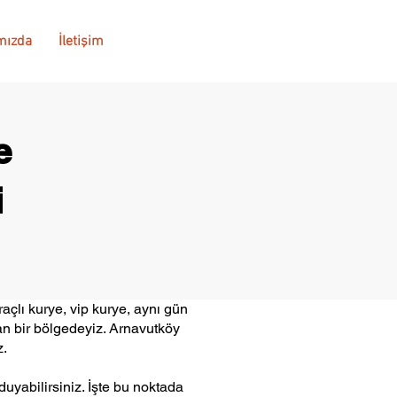
mızda
İletişim
e
i
açlı kurye, vip kurye, aynı gün
an bir bölgedeyiz. Arnavutköy
z.
uyabilirsiniz. İşte bu noktada