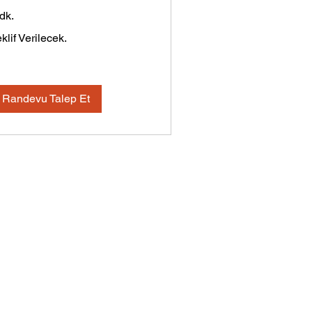
dk.
lif
klif Verilecek.
ilecek.
Randevu Talep Et