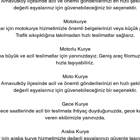
Arnavutköy ilçesinde acil ve önemli gönderilerinizi en hızlı şek
değerli eşyalarınız için güvenebileceğiniz bir seçenektir.
Motokurye
lar için motokurye hizmetimizle önemli belgelerinizi veya küçük p
Trafik sıkışıklığına takılmadan hızlı teslimatlar sağlarız.
Motorlu Kurye
a büyük ve acil teslimatlar için yanınızdayız. Geniş araç filomu
hızla taşıyabiliriz.
Moto Kurye
Arnavutköy ilçesinde acil ve önemli gönderilerinizi en hızlı şek
değerli eşyalarınız için güvenebileceğiniz bir seçenektir.
Gece Kurye
ece saatlerinde acil bir teslimata ihtiyaç duyduğunuzda, gece k
veren ekibimizle yanınızda.
Araba Kurye
için araba kurye hizmetimizle değerli eşyalarınızı güvenle taşır