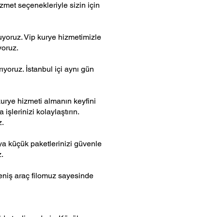
izmet seçenekleriyle sizin için
nuyoruz. Vip kurye hizmetimizle
yoruz.
ıyoruz. İstanbul içi aynı gün
urye hizmeti almanın keyfini
işlerinizi kolaylaştırın.
z.
ya küçük paketlerinizi güvenle
z.
Geniş araç filomuz sayesinde