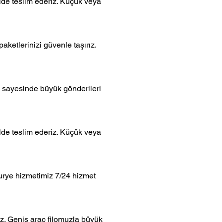
ilde teslim ederiz. Küçük veya
aketlerinizi güvenle taşırız.
z sayesinde büyük gönderileri
ilde teslim ederiz. Küçük veya
urye hizmetimiz 7/24 hizmet
ız. Geniş araç filomuzla büyük