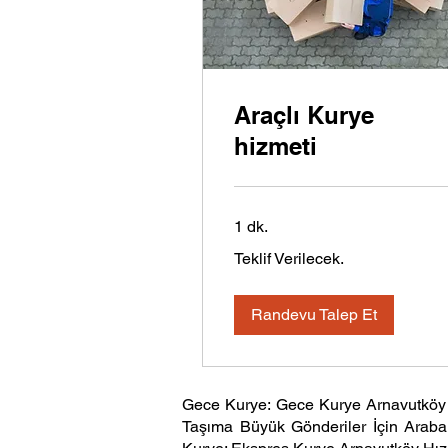
Araçlı Kurye
hizmeti
1 dk.
Teklif
Teklif Verilecek.
Verilecek.
Randevu Talep Et
Gece Kurye: Gece Kurye Arnavutköy 
Taşıma Büyük Gönderiler İçin Araba