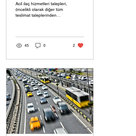
Hayati Çözüm!
Acil ilaç hizmetleri talepleri,
öncelikli olarak diğer tüm
teslimat taleplerinden
öncelikli olarak ele alınır ve
mümkün olan en kısa
sürede
45
0
2